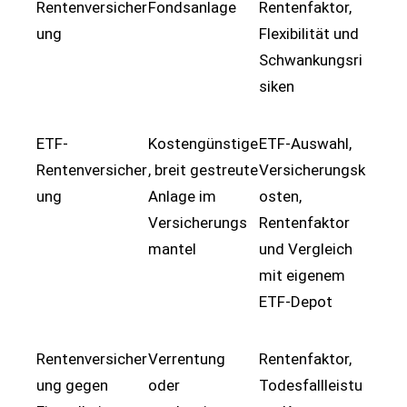
Rentenversicher
Fondsanlage
Rentenfaktor,
ung
Flexibilität und
Schwankungsri
siken
ETF-
Kostengünstige
ETF-Auswahl,
Rentenversicher
, breit gestreute
Versicherungsk
ung
Anlage im
osten,
Versicherungs
Rentenfaktor
mantel
und Vergleich
mit eigenem
ETF-Depot
Rentenversicher
Verrentung
Rentenfaktor,
ung gegen
oder
Todesfallleistu