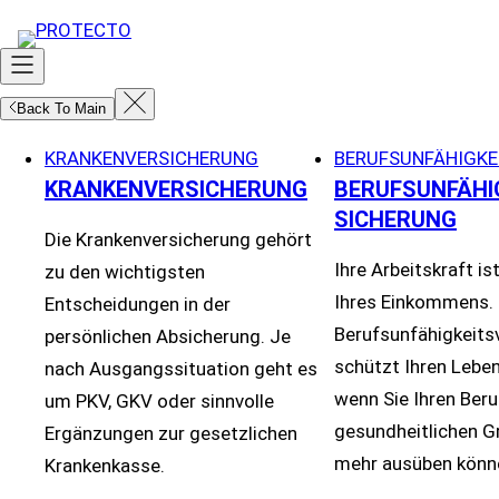
Zum
Inhalt
springen
Back To Main
KRANKENVERSICHERUNG
BERUFSUNFÄHIGKE
KRANKENVERSICHERUNG
BERUFSUNFÄHI
SICHERUNG
Die Krankenversicherung gehört
Ihre Arbeitskraft is
zu den wichtigsten
Ihres Einkommens. 
Entscheidungen in der
Berufsunfähigkeits
persönlichen Absicherung. Je
schützt Ihren Lebe
nach Ausgangssituation geht es
wenn Sie Ihren Beru
um PKV, GKV oder sinnvolle
gesundheitlichen G
Ergänzungen zur gesetzlichen
mehr ausüben könn
Krankenkasse.