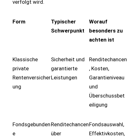
verfolgt wird.
Form
Typischer
Worauf
Schwerpunkt
besonders zu
achten ist
Klassische
Sicherheit und
Renditechancen
private
garantierte
, Kosten,
Rentenversicher
Leistungen
Garantieniveau
ung
und
Überschussbet
eiligung
Fondsgebunden
Renditechancen
Fondsauswahl,
e
über
Effektivkosten,