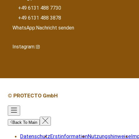
+49 6131 488 7730
+49 6131 488 3878
WhatsApp:
Nachricht senden
Instagram:
I
n
s
t
a
g
r
© PROTECTO GmbH
a
m
Back To Main
Datenschutz
Erstinformation
Nutzungshinweise
Im