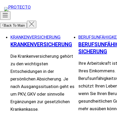
Zum
Inhalt
springen
Back To Main
KRANKENVERSICHERUNG
BERUFSUNFÄHIGKE
KRANKENVERSICHERUNG
BERUFSUNFÄHI
SICHERUNG
Die Krankenversicherung gehört
Ihre Arbeitskraft is
zu den wichtigsten
Ihres Einkommens. 
Entscheidungen in der
Berufsunfähigkeits
persönlichen Absicherung. Je
schützt Ihren Lebe
nach Ausgangssituation geht es
wenn Sie Ihren Beru
um PKV, GKV oder sinnvolle
gesundheitlichen G
Ergänzungen zur gesetzlichen
mehr ausüben könn
Krankenkasse.