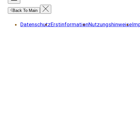
Back To Main
Datenschutz
Erstinformation
Nutzungshinweise
Im