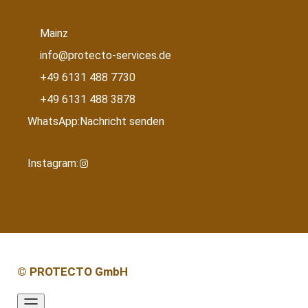
Mainz
info@protecto-services.de
+49 6131 488 7730
+49 6131 488 3878
WhatsApp:
Nachricht senden
Instagram:
I
n
s
t
a
g
r
© PROTECTO GmbH
a
m