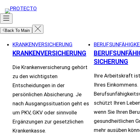
Zum
Inhalt
springen
Back To Main
KRANKENVERSICHERUNG
BERUFSUNFÄHIGKE
KRANKENVERSICHERUNG
BERUFSUNFÄHI
SICHERUNG
Die Krankenversicherung gehört
Ihre Arbeitskraft is
zu den wichtigsten
Ihres Einkommens. 
Entscheidungen in der
Berufsunfähigkeits
persönlichen Absicherung. Je
schützt Ihren Lebe
nach Ausgangssituation geht es
wenn Sie Ihren Beru
um PKV, GKV oder sinnvolle
gesundheitlichen G
Ergänzungen zur gesetzlichen
mehr ausüben könn
Krankenkasse.