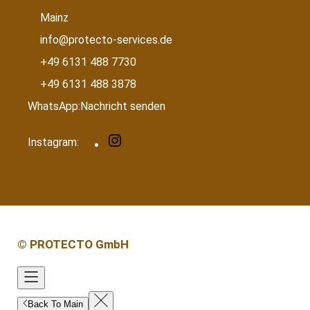
Mainz
info@protecto-services.de
+49 6131 488 7730
+49 6131 488 3878
WhatsApp:
Nachricht senden
I
Instagram:
n
s
t
a
g
r
© PROTECTO GmbH
a
m
Back To Main