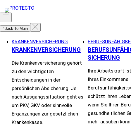
Zum
Inhalt
springen
Back To Main
KRANKENVERSICHERUNG
BERUFSUNFÄHIGKE
KRANKENVERSICHERUNG
BERUFSUNFÄHI
SICHERUNG
Die Krankenversicherung gehört
Ihre Arbeitskraft is
zu den wichtigsten
Ihres Einkommens. 
Entscheidungen in der
Berufsunfähigkeits
persönlichen Absicherung. Je
schützt Ihren Lebe
nach Ausgangssituation geht es
wenn Sie Ihren Beru
um PKV, GKV oder sinnvolle
gesundheitlichen G
Ergänzungen zur gesetzlichen
mehr ausüben könn
Krankenkasse.